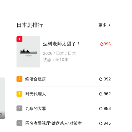
日本剧排行
更多

五
1
，
达树老师太甜了！
996

2026 / 日本 / 日本
状态：全10集
终活合租房
992
2

时光代理人
962
3

九条的大罪
953
4

0
匿名者警视厅“键盘杀人”对策室
945
5
