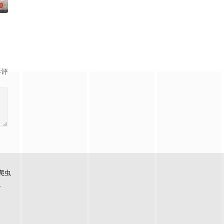
0
年B班金八老師」，締
影评
爬虫
看