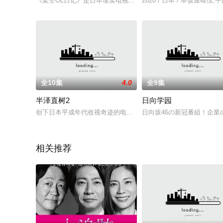
《架空OL日记》是日本读卖电视台（yTV）、日本电视台（NTV
2020 / 日本 / 本仮屋
全10集
4.0
全9集
半泽直树2
日向学园
创下日本平成年代收视奇迹的电视剧《半泽直树》续作。本作的
日向坂46の新冠番組！企
相关推荐