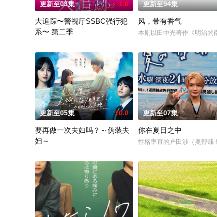
更新至03集
1.0
更新至94集
大追踪〜警视厅SSBC强行犯
风，带有香气
系〜 第二季
本剧以田中光著作《明治的
在第二季中，作为现代刑侦关键力量的【警视厅SSBC强行犯系
更新至05集
10.0
更新至07集
要再做一次夫妇吗？～伪装夫
你在夏日之中
妇～
性格率直的户田涉（奥智哉
本剧改编自作者六葉雅・上原ひびき同名漫画。讲述了因出轨而背