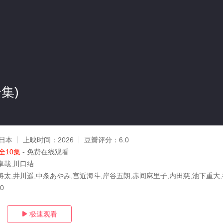
集)
日本
上映时间：
2026
豆瓣评分：
6.0
全10集
- 免费在线观看
卓哉,川口结
将太,井川遥,中条あやみ,宫近海斗,岸谷五朗,赤间麻里子,内田慈,池下重大
20
极速观看
