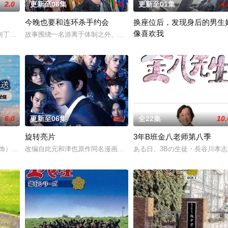
2.0
更新至06集
2.0
更新至01集
4.
今晚也要和连环杀手约会
换座位后，发现身后的男生
像喜欢我
南丁格尔 大关和物语》为原案，取材自日本首位专业女护士大关和与铃木雅的
故事围绕一名游离于体制之外、孤傲冷峻的“独狼”刑警，与一位拥有
】面前，将出现比前作更加棘手、更加难以攻破的恶性犯罪案件。随着
“我喜欢你，从很早以前就开始了。
6.0
更新至06集
6.0
全22集
10.
旋转亮片
3年B班金八老师第八季
 饰）与校园风云人物佐伯千晴（杢代和人 饰）因共同的电影爱好而结缘。在千
改编自此元和津也原作同名漫画。不起眼的高中生三井宏太在好友内
ある日、3Bの生徒・長谷川孝
叛妻子的前夫洗心革面，开始重新面对前妻，力求“再一次”走到一起