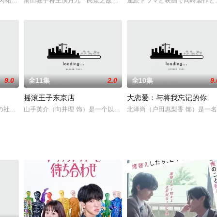
）2017年制作播出的深夜剧，由住田祟执导，升野英知担任编
唯佳,平冈祐太,藤田玲,中村静香,村山和实,冈本杏理,兵头功海,竹森千人
前田敦子将主演月九「民众之敌」的衍生电视剧「单恋之敌」，敦子
連続ドラマと映画で同時製作と
9.0
全11集
2.0
全10集
9.
摇滚王子东京店
大恋爱：与将我忘记的你
故事将承接前作，从半泽被调往东京中央证券任营业企划部长开始。某天
業の社長から今をときめく話題の人まで、各界の「陽の当たる人」に日向坂メ
山手英介（向井理 饰）是一个以音乐为理想的上进青年，他组织了一
北泽尚（户田惠梨香 饰）是一