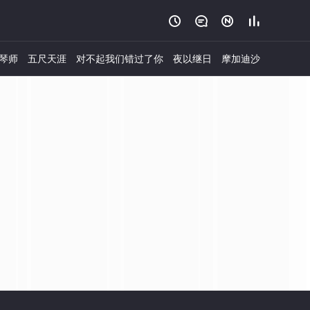




琴师
五尺天涯
对不起我们错过了你
夜以继日
摩加迪沙