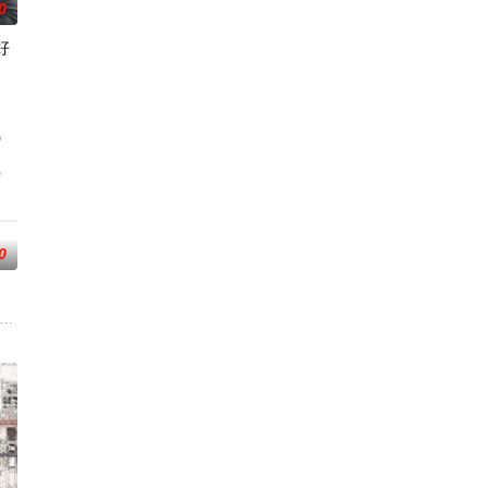
0
好
真实经历，描绘了她们推动护
特异功能的神秘密友展开。女主角黑井雏田只要触碰杀手，眼前便
” 从换座位开始⁉︎ 性格完全相反的两人，恋爱即将展开！！ “我喜欢你。” 极
0
晴告白后，两人约定利用暑
新次郎的邀请下加入了钓鱼部。虽然听说这是守护城镇秩序的正义之
志の両親が桜中学校にやってきた。孝志の夏休みの課題の絵に対する立花かお