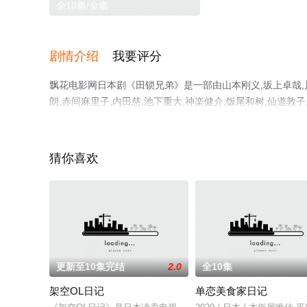
全10集/全集
剧情介绍
我要评分
飘花电影网日本剧《田锁兄弟》是一部由山本刚义,坂上卓哉,川
朗,赤间麻里子,内田慈,池下重大,神楽健介,饭尾和树,仙道
手机免费观看高清无删减完整版电视剧全集就上飘花影院，
猜你喜欢
更新至10集完结
2.0
全10集
架空OL日记
单恋美食家日记