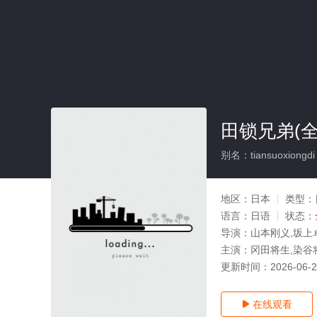
田锁兄弟(全
别名：tiansuoxiongdi
地区：
日本
类型：
语言：
日语
状态：
导演：
山本刚义,坂上
主演：
冈田将生,染谷
更新时间：
2026-06-
在线观看
