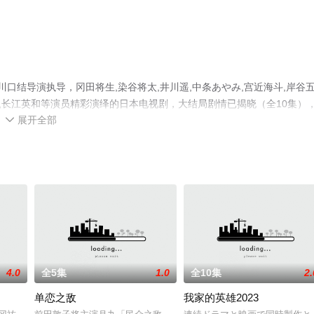
口结导演执导，冈田将生,染谷将太,井川遥,中条あやみ,宫近海斗,岸谷
敦子,长江英和等演员精彩演绎的日本电视剧，大结局剧情已揭晓（全10集）
展开全部
更多相关信息可移步至豆瓣电视剧、电视猫或剧情网等平台了解。

4.0
全5集
1.0
全10集
2.
单恋之敌
我家的英雄2023