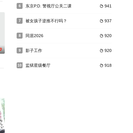
在「民众之敌」里饰演前写真偶像的议员的小出未亚，在衍生剧「单
なる本作の主人公は、愛する家族とただ平穏に暮らしていくことを生きがい
东京P.D. 警视厅公关二课
941
6

被女孩子逆推不行吗？
937
7

同居2026
920
8

0
影子工作
920
9

监狱星级餐厅
918
10

ンバーが徹底取材…普段とは
支摇滚乐团，在其中担任贝斯手一职。英介的母亲经营着一家法国
名医生，在和同为医生的男友井原侑市（松冈昌宏 饰）恋爱数月后终于订婚准