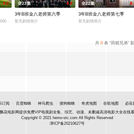
9.0
全23集
4.0
全22集
8.
3年B班金八老师第六季
3年B班金八老师第七季
“犯罪受害者支援室”，在这里，警察们将贴身陪伴遭遇各类案件的受
000年「3年B班金八老師」最新第五系列隆重登場！21年前在日本推出的「3
暂无剧情简介
暂无剧情简介
共
0
条 “田锁兄弟” 
S订阅
百度蜘蛛
神马爬虫
搜狗蜘蛛
奇虎地图
谷歌地图
必应
飘花电影网
提供免费VIP电视剧全集、综艺、动漫、未删减高清电影大全在线
Copyright © 2021 hemo-stc.com All Rights Reserved
津ICP备20210627号