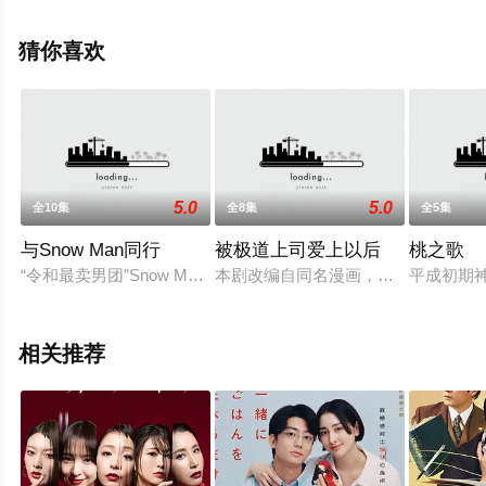
村羽叶,磯村アメリ,中村羽叶,Nakamura,Ukyou,惺奏,磯村
アメリ,Isomura,Ameri,花門俐娃等演员精彩演绎的日本电
猜你喜欢
视剧，大结局剧情已揭晓（全10集），手机免费观看高清
无删减完整版电视剧全集就上飘花影院，更多相关信息可
移步至豆瓣电视剧、电视猫或剧情网等平台了解。
5.0
5.0
全10集
全8集
全5集
与Snow Man同行
被极道上司爱上以后
桃之歌
“令和最卖男团”Snow Man携手神秘“第十位成员”，踏上一
本剧改编自同名漫画，讲述了29岁的
平成初期
相关推荐