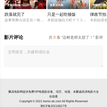
3.0
6.0
更新至06集
更新至06集
更新至03集
跌落就完了
只是一起吃顿饭
律政节拍
故事将舞台设定在一栋新落成的豪华高级公寓中。主人公月岛明
本剧改编自大町テラス同名漫画，描绘
本剧由原
影片评论
共
0
条 “达树老师太甜了！” 影评
飘花电影网
提供免费VIP电视剧全集、综艺、动漫、未删减高清电影大全
在线看
Copyright © 2021 hemo-stc.com All Rights Reserved
津ICP备20210627号