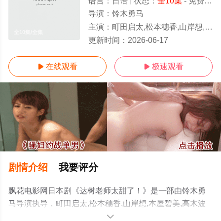
语言：
日语
状态：
全10集
- 免费在线观看
导演：
铃木勇马
主演：
町田启太,松本穗香,山岸想,本屋碧美,高木波瑠,池村碧彩,永濑矢纮,永濑矢纮,Yahiro,N
全10集/全集
更新时间：
2026-06-17
在线观看
极速观看


剧情介绍
我要评分
飘花电影网日本剧《达树老师太甜了！》是一部由铃木勇
马导演执导，町田启太,松本穗香,山岸想,本屋碧美,高木波
瑠,池村碧彩,永濑矢纮,永濑矢纮,Yahiro,Nagase,藤原聖,中
