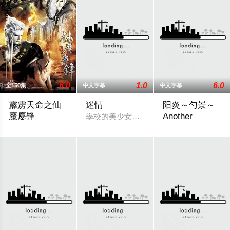
6.0
1.0
6.0
全150集
中文字幕
中文字幕
霹雳天命之仙
迷情
阳炎～勺景～
魔鏖锋
Another
學校的美少女朧月在和男朋友幽會時，被
天命苦劫修羅海，三光盡現仙門在，仙魔鏖鋒戰雲開，邪心魔佛
在乡村的一所古老