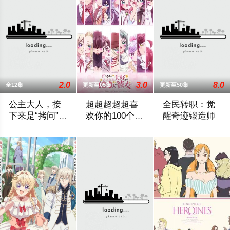
2.0
3.0
8.0
全12集
更新至05集
更新至50集
公主大人，接
超超超超超喜
全民转职：觉
下来是“拷问”时
欢你的100个女
醒奇迹锻造师
间 第二季
朋友 第三季
2026 / 日本 / 白石晴香,小林亲弘,伊藤静,永濑安奈,井上穗乃花
中学时经历了100次失恋的爱城恋太郎，
2025 / 中国大陆 /