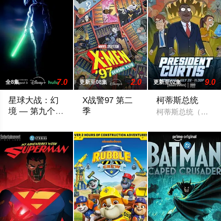
7.0
2.0
9.0
全8集
更新至08集
更新至02集
星球大战：幻
X战警97 第二
柯蒂斯总统
境 — 第九个绝
季
柯蒂斯总统（凯斯·大
地武士
该剧延续《星球大战：幻境》的世界观，见证绝地武士崭新篇章
X战警被分散到了各个时间线，从过去，到