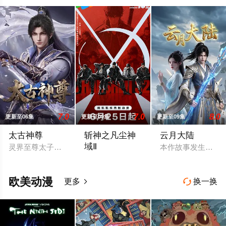
7.0
7.0
8.0
更新至06集
更新至09集
更新至09集
太古神尊
斩神之凡尘神
云月大陆
域Ⅱ
灵界至尊太子惨遭算计身死，重生跌落凡尘沦为底层杂役！身怀
本作故事发生在架
沧南危机解决后，林七夜完成津南山为期一
欧美动漫
更多
换一换

