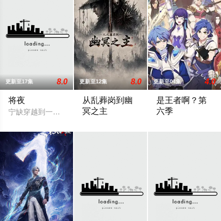
8.0
8.0
4.0
更新至17集
更新至12集
更新至04集
将夜
从乱葬岗到幽
是王者啊？第
冥之主
六季
宁缺穿越到一个似是而非的大唐世界，却发现此处为处处惊险的
小卒萧陌为爱和军功奋斗三年，却被恋人
暂无剧情简介