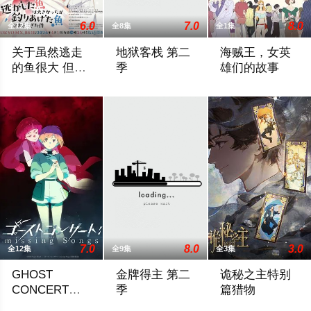
6.0
7.0
8.0
全12集
全8集
全1集
关于虽然逃走
地狱客栈 第二
海贼王，女英
的鱼很大 但钓
季
雄们的故事
上来的鱼却太
这一切，始于突如其来的退婚……出身武道名门安诺瓦兹公爵家的
动画《地狱客栈》第一季 宣布将于 2024年1月
《海贼王》短篇小
大了这件事
7.0
8.0
3.0
全12集
全9集
全3集
GHOST
金牌得主 第二
诡秘之主特别
CONCERT：
季
篇猎物
失落之歌
2045年、歌が禁じられた世界──。音楽を創造し、奏でることは
赌上两人份的人生，他们有想要实现的伟
克莱恩（愚者）在