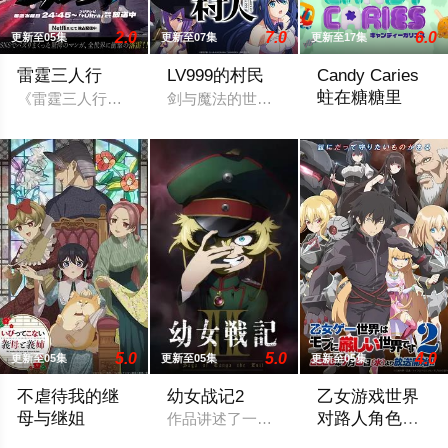
2.0
7.0
6.0
更新至05集
更新至07集
更新至17集
雷霆三人行
LV999的村民
Candy Caries
蛀在糖糖里
《雷霆三人行》讲述了三个青梅竹马的挚友拼命寻找失踪少女的
剑与魔法的世界——艾斯克里亚。在这个
2026 / 日本 / 动
5.0
5.0
4.0
更新至05集
更新至05集
更新至05集
不虐待我的继
幼女战记2
乙女游戏世界
母与继姐
对路人角色很
作品讲述了一位精英上班族转生至战火纷
不友好 第二季
某个名门望族的庶女——中村美冶，原本与母亲两人过着虽清贫
前世身为社畜的里