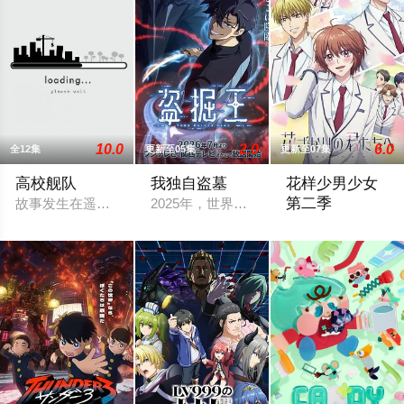
10.0
2.0
6.0
全12集
更新至05集
更新至07集
高校舰队
我独自盗墓
花样少男少女
第二季
故事发生在遥远的未来，彼时，大陆板块的活动令海水渐渐淹没
2025年，世界各处惊现古墓，获得墓中
在第二季中，通过