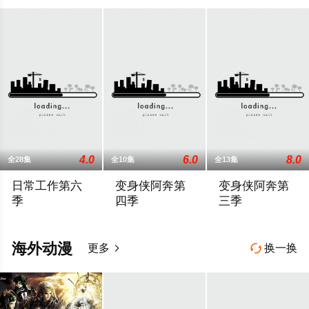
4.0
6.0
8.0
全28集
全10集
全13集
日常工作第六
变身侠阿奔第
变身侠阿奔第
季
四季
三季
日常工作是一部由J.G.Quintel创作，在CartoonNetwor
内详
内详
海外动漫
更多
换一换

