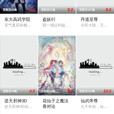
7.0
9.0
9.0
更新至05集
更新至51集
更新至187集
东大高武学院
盗妖行
丹道至尊
灵气复苏的都市，妖魔入侵威胁来袭，天生废灵根的少年秦雨体
因一场以利益交换为目的的联姻，太玄楼
古药大陆，万族林
4.0
8.0
10.0
更新至49集
更新至20集
更新至526集
逆天邪神3D
花仙子之魔法
仙武帝尊
香对论
逆天邪神3D动画先导预告上线！掌天毒之珠，承邪神之血，修逆
九千年前，仙武帝
东映动画与腾讯宣布将联手打造『花仙子』