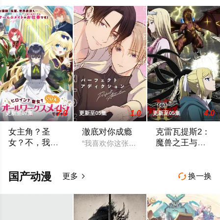
7.0
1.0
4.0
更新至07集
更新至05集
更新至05集
女主角？圣
澈底对你成瘾
克雷瓦提斯2：
女？不，我是
魔兽之王与虚
“我喜欢你这张脸，毕竟长得也太好看了吧
杂役女仆（自
伪的勇者传承
转生到乙女游戏世界成为圣女（女主角）的赛蕾丝蒂。她的使命
勇者艾莉西亚斩杀
豪）
国产动漫
更多
换一换

