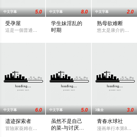
5.0
8.0
2.0
中文字幕
中文字幕
中文字幕
受孕屋
学生妹淫乱的
熟母欲难断
时期
這是一個普通的上班族，通過內射提供精子的故事。寺田曉斗雖
悠太是康介的好友
故事的主角是网球部的王牌香织，她去探
6.0
5.0
3.0
中文字幕
中文字幕
3集全
遗迹探索者
虽然不是自己
青春水球社
的菜-与讨厌姐
冒險家葵姆在旅途中發現了傳說中的「天堂之梯」地宮，成為了 5
漫画单行本第8卷将
姐的超契合H
这个故事描述了真山理月和恭矢这对姐弟