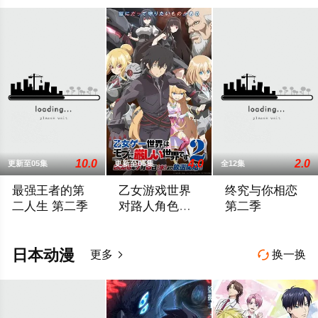
10.0
4.0
2.0
更新至05集
更新至05集
全12集
最强王者的第
乙女游戏世界
终究与你相恋
二人生 第二季
对路人角色很
第二季
不友好 第二季
拥有独树一帜力量的战争之神——格雷。某一天，他一如往常地
前世身为社畜的里昂，转生到了某款剑与
TVアニメ『どうせ
日本动漫
更多
换一换

