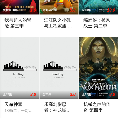
1.0
5.0
10.0
更新至08集
更新至26集
全10集
我与超人的冒
汪汪队之小砾
蝙蝠侠：披风
险 第三季
与工程家族 第
战士 第二季
三季
During Friday’s panel, Ouweleen also revealed that “My Adven
《汪汪队之小砾与工程家族第2季》是著
暂无简介，敬请期
3.0
3.0
8.0
全52集
全20集
全12集
天命神童
乐高幻影忍
机械之声的传
者：神龙崛起
奇 第四季
1895年，一对男女神童降世。两个孩子在同一时辰出生在上海
第二季
内详
Prime Video续订