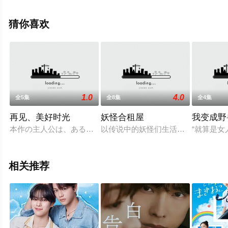
员精彩演绎的日本电视剧，大结局剧情已揭晓（全11
集），手机免费观看高清无删减完整版电视剧全集就上飘
猜你喜欢
花影院，更多相关信息可移步至豆瓣电视剧、电视猫或剧
情网等平台了解。
1.0
4.0
全5集
全8集
全4集
再见、美好时光
妖怪合租屋
我变成野
本作の主人公は、ある地方都市に“新婚夫婦”として引っ越して
以传说中的妖怪们生活的share h
“就算是
相关推荐