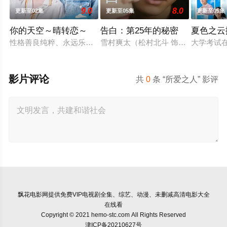
9.0
8.0
更新至02集
更新至05集
更新至05集
你的天空～晴转恋～
告白：第25年的秘密
夏色之云
性格善良纯粹、永远乐观开朗的阳光少年舟濑阳向（福田步汰 饰
雪村爽太（松村北斗 饰）自幼因一次
大学考试
影片评论
共
0
条 “所爱之人” 影评
飘花电影网
提供免费VIP电视剧全集、综艺、动漫、未删减高清电影大全
在线看
Copyright © 2021 hemo-stc.com All Rights Reserved
津ICP备20210627号