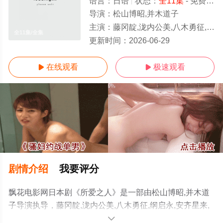
语言：
日语
状态：
全11集
- 免费在线观看
导演：
松山博昭,并木道子
主演：
藤冈靛,泷内公美,八木勇征,纲启永,安齐星来,川床明日香,草川拓弥,山口纱弥加,上川拓郎,小松
全11集/全集
更新时间：
2026-06-29
在线观看
极速观看


剧情介绍
我要评分
飘花电影网日本剧《所爱之人》是一部由松山博昭,并木道
子导演执导，藤冈靛,泷内公美,八木勇征,纲启永,安齐星来,
川床明日香,草川拓弥,山口纱弥加,上川拓郎,小松和重等演
