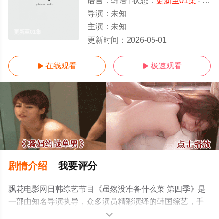
语言：
韩语
状态：
更新至01集
- 免费在线观看
导演：
未知
主演：
未知
更新至01集
更新时间：
2026-05-01
在线观看
极速观看


剧情介绍
我要评分
飘花电影网日韩综艺节目《虽然没准备什么菜 第四季》是
一部由知名导演执导，众多演员精彩演绎的韩国综艺，手
机免费观看高清无删减完整版综艺全集就上飘花影院，更
