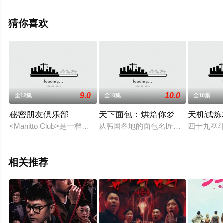
多相关信息可移步至豆瓣综艺、电视猫或剧情网等平台了
解。
猜你喜欢
9.0
10.0
全12集
全10集
全10集
秘密朋友俱乐部
天下面包：烘焙你梦
天机试炼
<Manitto Club>是一档隐藏身份提供秘密惊喜礼物的真人秀，首批出
从韩国各地的面包名匠到世界级的烘
四十九巫
相关推荐