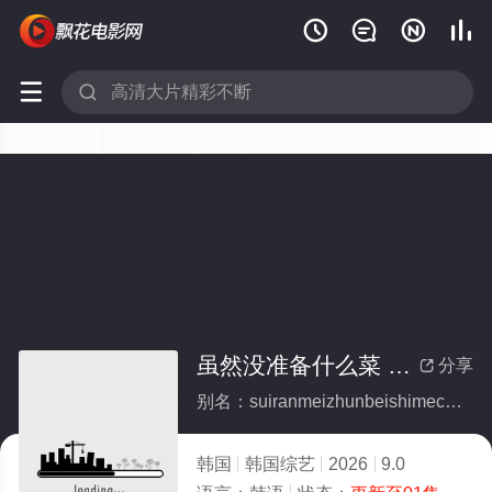






虽然没准备什么菜 第四季
分享

别名：suiranmeizhunbeishimecaidisiji
韩国
韩国综艺
2026
9.0