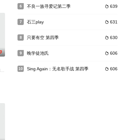
不良一族寻爱记第二季
639
6

石三play
631
7

只要有空 第四季
630
8

0
晚学徒池氏
606
9

Sing Again：无名歌手战 第四季
606
10

水源、食物、交通工
 NO MERCY的所谓地下战场极限环境下，只靠说唱对决产生最后三人重获名额登