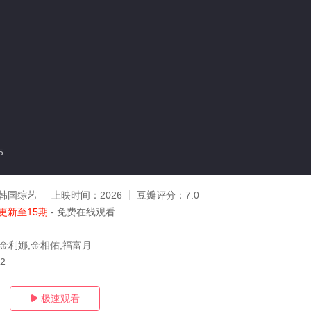
5
韩国综艺
上映时间：
2026
豆瓣评分：
7.0
更新至15期
- 免费在线观看
,金利娜,金相佑,福富月
22
极速观看
