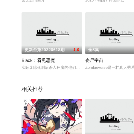
暂无剧情简介
2025 / 韩国 / 韩国综艺
更新至第20220618期
1.0
全8集
Black：看见恶魔
丧尸宇宙
实际废除死刑后杀人狂魔的他们现在过得怎么样？事到如今他们想
Zombieverse是一
相关推荐