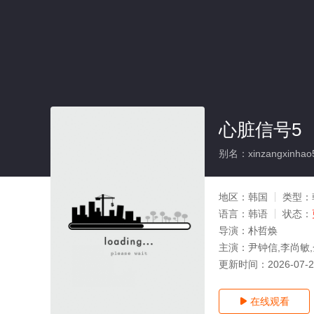
心脏信号5
别名：xinzangxinhao
地区：
韩国
类型：
语言：
韩语
状态：
导演：
朴哲焕
主演：
尹钟信,李尚敏
更新时间：
2026-07-
在线观看
