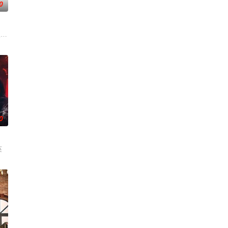
0
2日首播。
生综艺
0
情敌。 今天爱男人明天爱
天荒集结，同场大玩推理游戏！面对真真假假的线索和无处不在
英