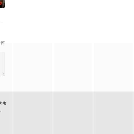
0
孩子和谁见面了，又发生了什
食与料理节目泛滥的时代，2026 年，全新主厨生存实境秀
台Happy Sunday的长寿环节之一。标榜真实野生道路真人秀，描绘6个男人
影评
爬虫
看