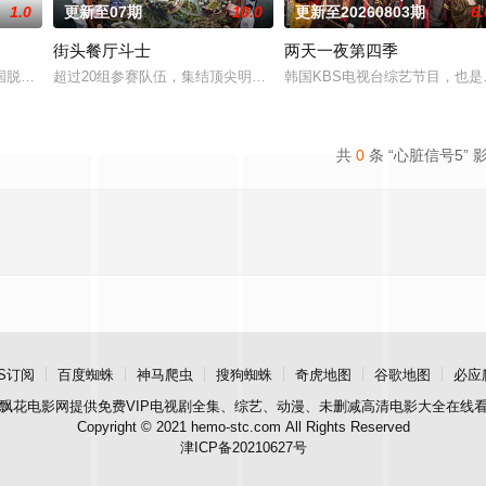
1.0
更新至07期
10.0
更新至20260803期
6.
街头餐厅斗士
两天一夜第四季
良男女齐聚新学校。他们将带着各自复杂的过去在海边展开共同生活，不
国脱口秀节目。节目主要关注家长与孩子之间的问题。你对孩子了解多少？今天
超过20组参赛队伍，集结顶尖明星主厨与尚未被发掘的料理高手！在美
韩国KBS电视台综艺节目，也是该
共
0
条 “心脏信号5” 
S订阅
百度蜘蛛
神马爬虫
搜狗蜘蛛
奇虎地图
谷歌地图
必应
飘花电影网
提供免费VIP电视剧全集、综艺、动漫、未删减高清电影大全在线
Copyright © 2021 hemo-stc.com All Rights Reserved
津ICP备20210627号