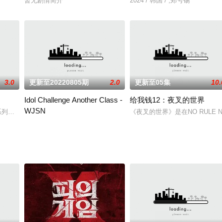
暂无剧情简介
2024 / 韩国 / ,郑号锡
3.0
更新至20220805期
2.0
更新至05集
10.
Idol Challenge Another Class -
给我钱12：夜叉的世界
WJSN
说些什么呢？由7封死刑犯的真实信件展开的惊人杀人案件，碰都不敢
档真人秀系列节目，设定在韩国首都首尔。在节目中，一组幸存者必须团结一致，寻找
《夜叉的世界》是在NO RULE
2022 / 韩国 / 宇宙少女