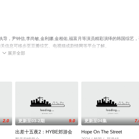
导，尹钟信,李尚敏,金利娜,金相佑,福富月等演员精彩演绎的韩国综艺，
相关信息可移步至豆瓣综艺、电视猫或剧情网等平台了解。
展开全部

2.0
更新至03-2期
9.0
更新至04集
7.
出差十五夜2：HYBE郊游会
Hope On The Street