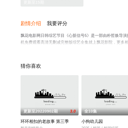
更新至15期
剧情介绍
我要评分
飘花电影网日韩综艺节目《心脏信号5》是一部由朴哲焕导演执
机免费观看高清无删减完整版综艺全集就上飘花影院，更多
猜你喜欢
更新至20220902期
3.0
全10集
环环相扣的老故事 第三季
小狗幼儿园