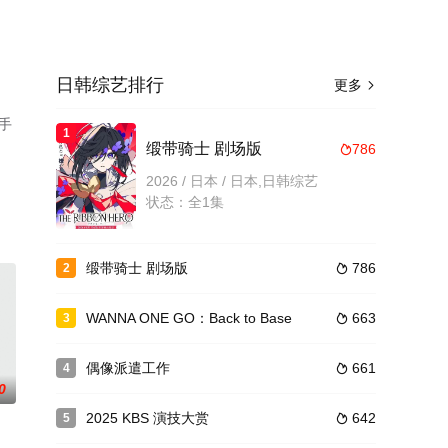
日韩综艺排行
更多

手
1
缎带骑士 剧场版
786

2026 / 日本 / 日本,日韩综艺
状态：全1集
缎带骑士 剧场版
786
2

WANNA ONE GO：Back to Base
663
3

偶像派遣工作
661
4

0
2025 KBS 演技大赏
642
5
