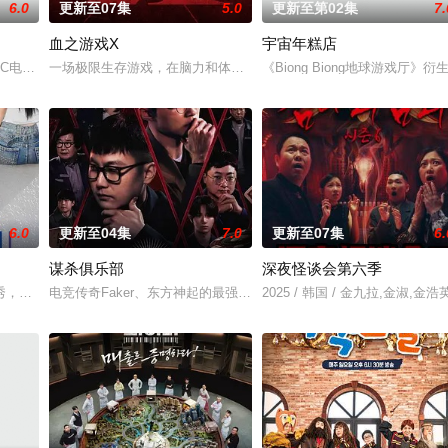
6.0
更新至07集
5.0
更新至第02集
7.
血之游戏X
宇宙年糕店
尔弗兰的一切，她在绝望的尽头，抵达了戈尔德兰。她怀抱着过往，在
C电视台新年播放的特辑《男人的独居时代》改名进行播出的，于2013年3月2
一场极限生存游戏，在脑力和体力最强的玩家之间回归团战。
《Biong Biong地球游戏厅》衍
6.0
更新至04集
7.0
更新至07集
6.
谋杀俱乐部
深夜怪谈会第六季
播出。
，展现多样爱情的可能性。 他爱她，他爱他，她爱她。 是兄弟，是姐妹，是
电竞传奇Faker、东方神起的最强昌珉、TXT的杋圭等神级阵容破
2025 / 韩国 / 金九拉,金淑,金浩