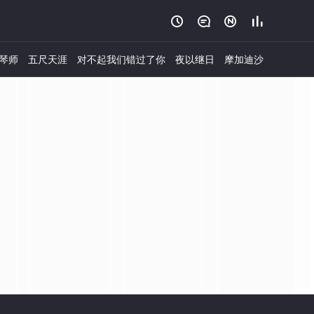




琴师
五尺天涯
对不起我们错过了你
夜以继日
摩加迪沙