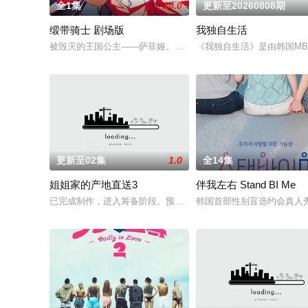
全1集
10.0
更新至20260808期
缎带骑士 剧场版
我独自生活
被毁灭的王国公主——萨菲娅。灾厄“内尔伽勒”夺走了她故乡希
《我独自生活》是由韩国MB
更新至02集
1.0
全14集
姐姐家的产地直送3
伴我左右 Stand BI Me
已完成制作，进入筹备阶段。预计将于明年初开拍，并于下半年
韩国首部性别盲选约会真人秀