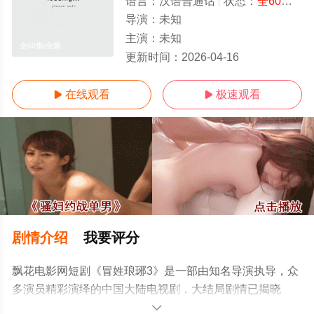
语言：
汉语普通话
状态：
全60集
- 
导演：
未知
主演：
未知
全60集/全集
更新时间：
2026-04-16
在线观看
极速观看


剧情介绍
我要评分
飘花电影网短剧《冒姓琅琊3》是一部由知名导演执导，众
多演员精彩演绎的中国大陆电视剧，大结局剧情已揭晓
（全60集），手机免费观看高清无删减完整版电视剧全集
