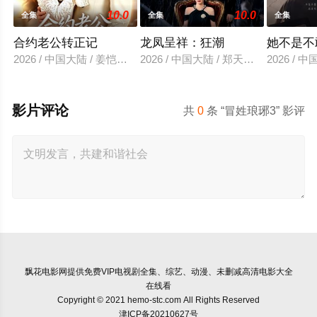
10.0
10.0
全集
全集
全集
合约老公转正记
龙凤呈祥：狂潮
她不是不
2026 / 中国大陆 / 姜恺琳＆王厂
2026 / 中国大陆 / 郑天龙＆汪心宇
2026 /
影片评论
共
0
条 “冒姓琅琊3” 影评
飘花电影网
提供免费VIP电视剧全集、综艺、动漫、未删减高清电影大全
在线看
Copyright © 2021 hemo-stc.com All Rights Reserved
津ICP备20210627号