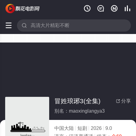






冒姓琅琊3(全集)
分享

别名：maoxinglangya3
中国大陆
短剧
2026
9.0