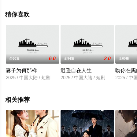
就上飘花影院，更多相关信息可移步至豆瓣电视剧、电视
猫或剧情网等平台了解。
猜你喜欢
6.0
2.0
全60集
全94集
全60集
妻子为何那样
逍遥自在人生
吻你在黑
2025 / 中国大陆 / 短剧
2025 / 中国大陆 / 短剧
2025 / 
相关推荐