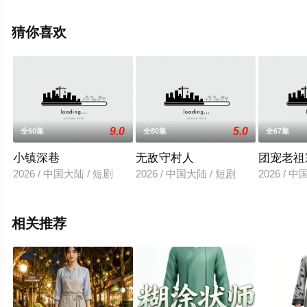
就上飘花影院，更多相关信息可移步至豆瓣电视剧、电视
猫或剧情网等平台了解。
猜你喜欢
9.0
5.0
全60集
全80集
全67集
小镇深巷
无敌守村人
团宠老祖
2026 / 中国大陆 / 短剧
2026 / 中国大陆 / 短剧
2026 / 
相关推荐