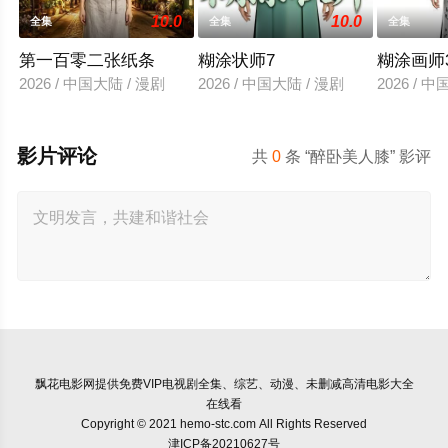
10.0
10.0
全集
全集
全集
第一百零二张纸条
糊涂状师7
糊涂画师
2026 / 中国大陆 / 漫剧
2026 / 中国大陆 / 漫剧
2026 / 
影片评论
共
0
条 “醉卧美人膝” 影评
飘花电影网
提供免费VIP电视剧全集、综艺、动漫、未删减高清电影大全
在线看
Copyright © 2021 hemo-stc.com All Rights Reserved
津ICP备20210627号