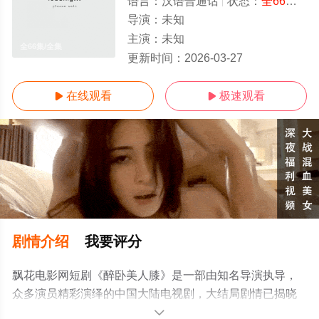
语言：
汉语普通话
状态：
全66集
- 
导演：
未知
主演：
未知
全66集/全集
更新时间：
2026-03-27
在线观看
极速观看


剧情介绍
我要评分
飘花电影网短剧《醉卧美人膝》是一部由知名导演执导，
众多演员精彩演绎的中国大陆电视剧，大结局剧情已揭晓
（全66集），手机免费观看高清无删减完整版电视剧全集
