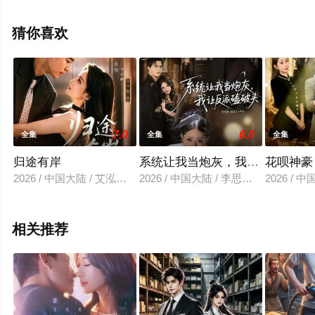
全集就上飘花影院，更多相关信息可移步至豆瓣电视剧、
电视猫或剧情网等平台了解。
猜你喜欢
7.0
6.0
全集
全集
全集
归途有岸
系统让我当炮灰，我让反派磕破
花呗神豪
2026 / 中国大陆 / 艾泓辰＆张晗
2026 / 中国大陆 / 李思君＆顾子衿
2026 /
相关推荐