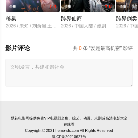
1.0
1.0
全集
全集
全集
移巢
跨界仙商
跨界倒卖
2026 / 未知 / 刘萧旭,王格格
2026 / 中国大陆 / 漫剧
2026 / 
影片评论
共
0
条 “爱是最高机密” 影评
飘花电影网
提供免费VIP电视剧全集、综艺、动漫、未删减高清电影大全
在线看
Copyright © 2021 hemo-stc.com All Rights Reserved
津ICP备20210627号