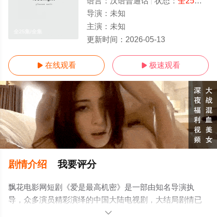
语言：
汉语普通话
状态：
全25集
- 
导演：
未知
主演：
未知
全25集/全集
更新时间：
2026-05-13
在线观看
极速观看


剧情介绍
我要评分
飘花电影网短剧《爱是最高机密》是一部由知名导演执
导，众多演员精彩演绎的中国大陆电视剧，大结局剧情已
揭晓（全25集），手机免费观看高清无删减完整版电视剧
