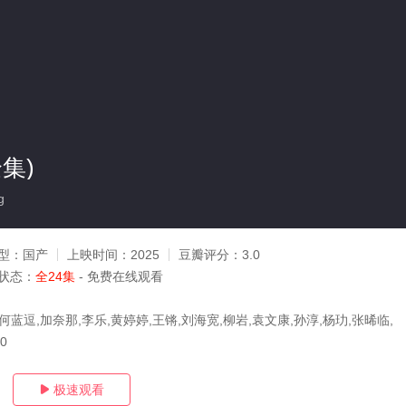
集)
g
型：
国产
上映时间：
2025
豆瓣评分：
3.0
状态：
全24集
- 免费在线观看
何蓝逗,加奈那,李乐,黄婷婷,王锵,刘海宽,柳岩,袁文康,孙淳,杨玏,张晞临,
10
极速观看
