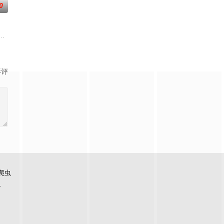
0
刑侦手段，接连破获数起重
逾白，我喜欢你，哲学和生物学意义上的喜欢。”那个夜晚，他脸
云峥之间曲折动人的情感，以及他们在复杂局势中坚守初心、勇敢面对困难的
影评
爬虫
看