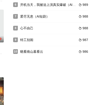
航MVP 贾青 主演的民国青春成长传奇剧《#大英雄# 》
西东身上夺回夜明珠。结果却遇上了长相一样的洪晓东，再加上随身的龙纹玉佩
开机当天，我被迫上演真实爆破（AI短剧）
989
6

爱尽无患（AI短剧）
988
7

心不由己
988
8

0
特工别闹
987
9

晓看南山暮看云
986
10

抓捕时，裴霜仪结识了城主萧
T信息指挥学院组建一支军乐队为故事框架，运用精彩的情节和典
空中出现天文奇观“超级满月”。梦幻的月光之下，一个清新甜美的女生落在了