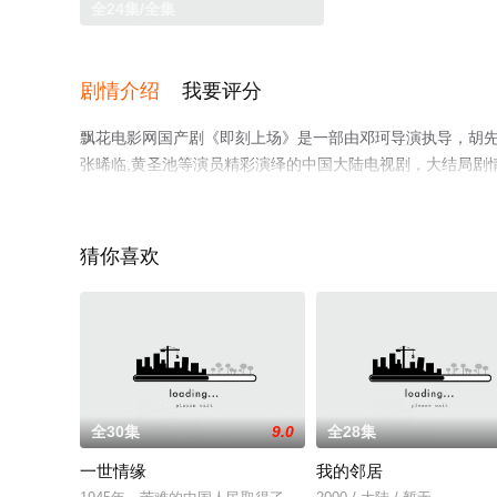
全24集/全集
剧情介绍
我要评分
飘花电影网国产剧《即刻上场》是一部由邓珂导演执导，胡先煦,周
张晞临,黄圣池等演员精彩演绎的中国大陆电视剧，大结局剧
影院，更多相关信息可移步至豆瓣电视剧、电视猫或剧情网
猜你喜欢
全30集
9.0
全28集
一世情缘
我的邻居