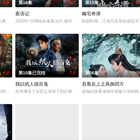
4.0
第16集
6.0
第15集
5.
夜语记
幽宅奇谭
与童年时因一场意外落下身体残缺的少年顾铭夕（何洛洛 饰）的成长
头离奇失窃，戏班主横尸戏台，将冷血少帅许又安与昆曲名伶荣筱楠推向不死不
2025年7月网络剧备案当代 都市 海南越酷文化传媒有限公司
民国时期，江淮与迅哥组成说书班
6.0
第10集已完结
7.0
第06集
3.
我以纸人镇百鬼
吾凰在上之凤御四方
进士科三元及第入翰林院的奇女子。十年前的她被他从死人堆里救出来，
利用顾炎女儿奴的属性，请求老炮儿顾炎带自己用程序员身份卧底电诈集团以求
苏木继承了失踪父亲留下的白事馆，本想低调扎纸维生，却因一具流
改编自快看漫画作者嗷小泽的独