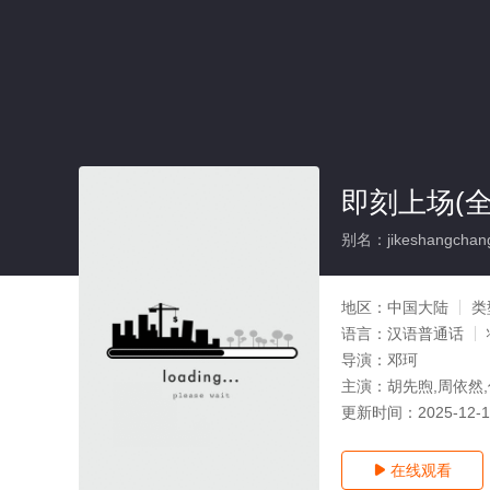
即刻上场(全
别名：jikeshangchan
地区：
中国大陆
类
语言：
汉语普通话
导演：
邓珂
主演：
胡先煦,周依然,
更新时间：
2025-12-
在线观看
