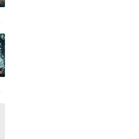
0
休的对立绝境。而他们不知，
子，偶遇“白天人住屋，晚上鬼占房”的阴阳宅，江淮被掳走配“阴婚”。他与女
0
查出未婚妻离奇死亡的真相。
血的新娘纸人卷入了一场跨越十年的惊天阴谋。这纸人身上，竟贴着
家连载漫画《吾凰在上》。现代少女奚圆（姜贞羽 饰）因意外踏入玄机界，继