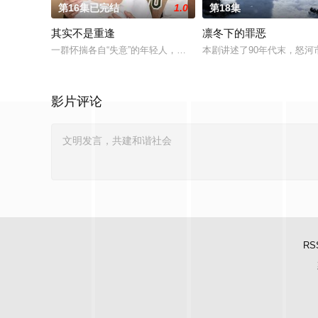
第16集已完结
1.0
第18集
其实不是重逢
凛冬下的罪恶
一群怀揣各自“失意”的年轻人，在沿海小城南安相遇相知，他们
本剧讲述了90年代末，怒
影片评论
RS