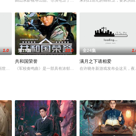
出了久违的笑容，他们此时还没想到，自己的命运还将随着时代的浪涛
由山东影视等出品、导演毛卫宁担任艺术总监，张彤、严俊里执导，李佳
来到21世纪的锦衣卫，要从洪
1.0
第19集
10.0
全24集
1.
共和国荣誉
满月之下请相爱
画世界，从白民城秘地醒来，竟发现自己的身份是城主婢女裴霜仪。在躲避卫士
《军校奏鸣曲》是一部具有浓郁音乐色彩的青春励志剧，它以我军某I
在许晓冬新游戏发布会这天，夜