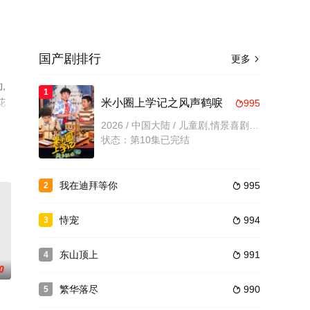
国产剧排行
更多

,
1
花
米小圈上学记之风声鹤唳
995

2026 / 中国大陆 / 儿童剧,情景喜剧,儿童题材,内地剧,内地
状态：第10集已完结
我在迪拜等你
995
2

恃宠
994
3

东山顶上
991
4

0
繁华落尽
990
5
