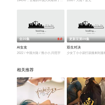
1945年，苦难的中国人民取得了抗日战争的胜利。人们脸上露
2000 / 大陆 / 暂无
全20集
9.0
更新至第09集
AI女友
双生对决
2022 / 中国大陆 / 熊小小,闫范宇
少女丁小小误打误撞来到漫
相关推荐