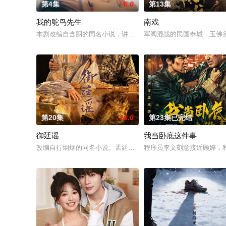
第4集
6.0
第13集
我的鸵鸟先生
南戏
本剧改编自含胭的同名小说，讲述了邻家女孩庞倩（苏晓彤 饰）
军阀混战的民国奉城，玉佛
第20集
10.0
第23集已完结
御廷谣
我当卧底这件事
改编自行烟烟的同名小说。孟廷辉，大平王朝有史以来个以女子
程序员李文刻意接近顾婷，