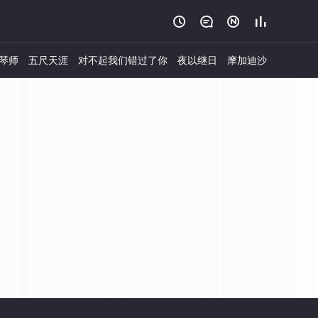




琴师
五尺天涯
对不起我们错过了你
夜以继日
摩加迪沙