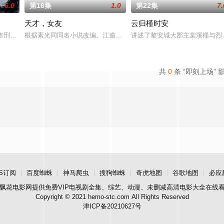
6.0
第16集
1.0
第22集
7.
天才，女友
云归槿时安
决心各展所长创办旅行社。他们以当地的特色人文与美食为引，用真诚
河市刑侦支队在无普及监控、无DNA鉴定技术的支持下，通过摸排、勘查等传统
根据素光同同名小说改编。江逾白长大以后，林知夏忽然对他说：“江
讲述了黎安城大郡主棠溪槿与烈
共
0
条 “即刻上场” 
S订阅
百度蜘蛛
神马爬虫
搜狗蜘蛛
奇虎地图
谷歌地图
必应
飘花电影网
提供免费VIP电视剧全集、综艺、动漫、未删减高清电影大全在线
Copyright © 2021 hemo-stc.com All Rights Reserved
津ICP备20210627号