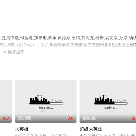
依然,何蓝逗,加奈那,李乐,黄婷婷,王锵,刘海宽,柳岩,袁文康,孙淳,杨玏
情已揭晓（全24集），手机免费观看高清无删减完整版电视剧全集就上飘
展开全部
等平台了解。

9.0
全30集
9.0
全60集
3.
大英雄
超级大英雄