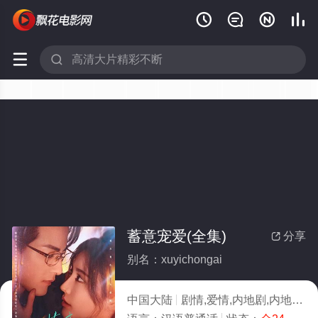






蓄意宠爱(全集)
分享

别名：xuyichongai
中国大陆
剧情,爱情,内地剧,内地
20