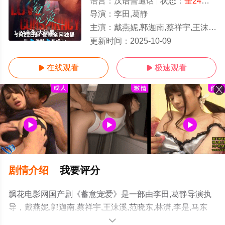
语言：
汉语普通话
状态：
全24集
- 
导演：
李田,葛静
主演：
戴燕妮,郭迦南,蔡祥宇,王沫溪,范晓东,林潇,李是,马东延,栾浚威,萧松原,陈欢,葛兆美,马昕
1-24全集/大结局
更新时间：
2025-10-09
在线观看
极速观看


剧情介绍
我要评分
飘花电影网国产剧《蓄意宠爱》是一部由李田,葛静导演执
导，戴燕妮,郭迦南,蔡祥宇,王沫溪,范晓东,林潇,李是,马东
延,栾浚威,萧松原,陈欢,葛兆美,马昕墨,潘德文等演员精彩演
