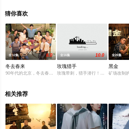
绎的中国大陆电视剧，大结局剧情已揭晓（1-24全集），
手机免费观看高清无删减完整版电视剧全集就上飘花影
猜你喜欢
院，更多相关信息可移步至豆瓣电视剧、电视猫或剧情网
等平台了解。
6.0
10.0
全32集
全16集
全26集
冬去春来
玫瑰猎手
黑金
90年代的北京，冬去春来小旅馆，见证了一群来自天南海北怀揣
玫瑰带刺，猎手潜行！都市悬爱迷雾
矿场改制
相关推荐