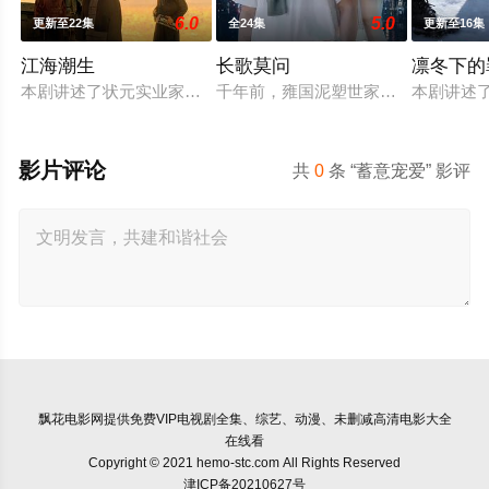
6.0
5.0
更新至22集
全24集
更新至16集
江海潮生
长歌莫问
凛冬下的
本剧讲述了状元实业家张謇创办大生企业，实业报国的故事。甲
千年前，雍国泥塑世家楚门因进贡的“
本剧讲述
影片评论
共
0
条 “蓄意宠爱” 影评
飘花电影网
提供免费VIP电视剧全集、综艺、动漫、未删减高清电影大全
在线看
Copyright © 2021 hemo-stc.com All Rights Reserved
津ICP备20210627号