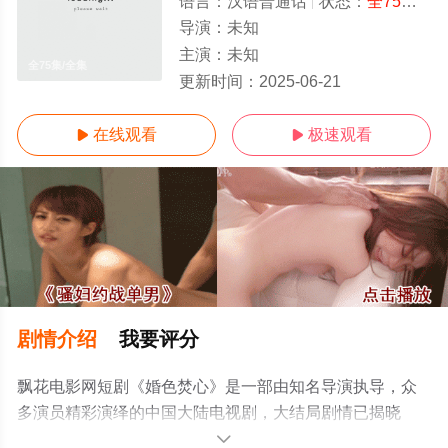
语言：
汉语普通话
状态：
全75集
- 
导演：
未知
主演：
未知
全75集/全集
更新时间：
2025-06-21
在线观看
极速观看


剧情介绍
我要评分
飘花电影网短剧《婚色焚心》是一部由知名导演执导，众
多演员精彩演绎的中国大陆电视剧，大结局剧情已揭晓
（全75集），手机免费观看高清无删减完整版电视剧全集
