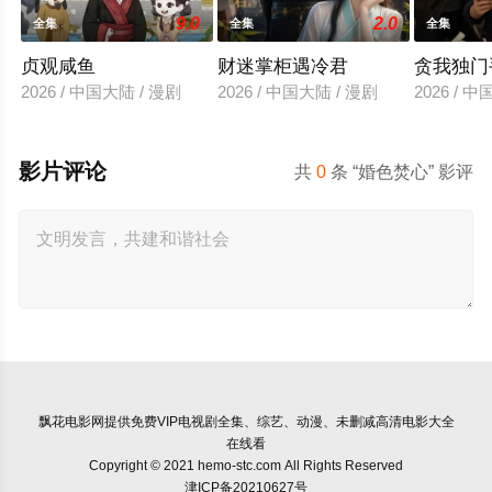
9.0
2.0
全集
全集
全集
贞观咸鱼
财迷掌柜遇冷君
贪我独门
2026 / 中国大陆 / 漫剧
2026 / 中国大陆 / 漫剧
2026 / 
影片评论
共
0
条 “婚色焚心” 影评
飘花电影网
提供免费VIP电视剧全集、综艺、动漫、未删减高清电影大全
在线看
Copyright © 2021 hemo-stc.com All Rights Reserved
津ICP备20210627号