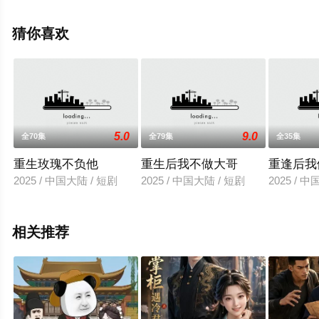
就上飘花影院，更多相关信息可移步至豆瓣电视剧、电视
猫或剧情网等平台了解。
猜你喜欢
5.0
9.0
全70集
全79集
全35集
重生玫瑰不负他
重生后我不做大哥
重逢后我
2025 / 中国大陆 / 短剧
2025 / 中国大陆 / 短剧
2025 / 
相关推荐