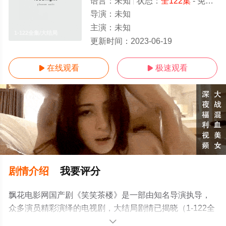
语言：
未知
状态：
全122集
- 免费在线观看
导演：
未知
主演：
未知
1-122全集/大结局
更新时间：
2023-06-19
在线观看
极速观看


剧情介绍
我要评分
飘花电影网国产剧《笑笑茶楼》是一部由知名导演执导，
众多演员精彩演绎的电视剧，大结局剧情已揭晓（1-122全
集），手机免费观看高清无删减完整版电视剧全集就上飘
