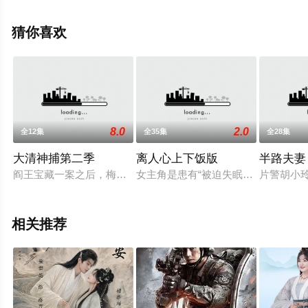
花影院，更多相关信息可移步至豆瓣电视剧、电视猫或剧
情网等平台了解。
猜你喜欢
8.0
2.0
全12集
全35集
全28集
大清神捕第二季
离人心上下饭版
半路夫妻
阎王宝藏一案之后，梅雨墨继承帝位，白雪晴逃离了京城。几年
女主角是患有“被迫失眠症”的公主，
片警胡小
相关推荐