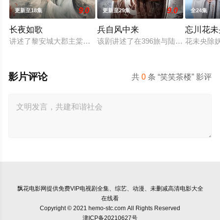
9.0
9.0
更新至18集
更新至29集
全24集
长夜如歌
兵自风中来
忘川花未
讲述了黎安城大郡主棠溪槿与烈云峥之间曲折动人的情感，以及
该剧讲述了在396旅与陆军步兵学院
花未央除
影片评论
共
0
条 “笑笑茶楼” 影评
飘花电影网
提供免费VIP电视剧全集、综艺、动漫、未删减高清电影大全
在线看
Copyright © 2021 hemo-stc.com All Rights Reserved
津ICP备20210627号